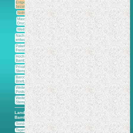
Entgelt
bezahlt
Notmaßnahmen
Massen-
Drucksachen
Weitere
Nachträglich
entwertet
Paketkarten-
Freistempler
Hochstift
Bamberg
Privatpost-
Stempel
Barcodes
BriefLogistik
Weitere
Poststempel
Weitere
Stempel
Landkreis
Bamberg
Sonderstempel
Tagesstempel