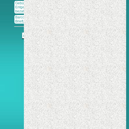
Gebühr /
Entgelt
bezahlt
Barcodes
BriefLogistik
Δ