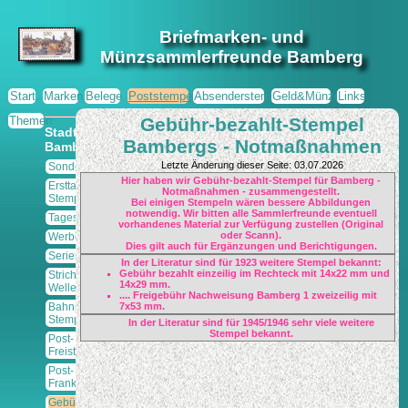
Briefmarken- und
Münzsammlerfreunde Bamberg
Start
Marken
Belege
Poststempel
Absenderstempel
Geld&Münzen
Links
Themen
Gebühr-bezahlt-Stempel
Stadt
Bambergs - Notmaßnahmen
Bamberg
Letzte Änderung dieser Seite: 03.07.2026
Sonderstempel
Hier haben wir Gebühr-bezahlt-Stempel für Bamberg -
Ersttags-
Notmaßnahmen - zusammengestellt.
Stempel
Bei einigen Stempeln wären bessere Abbildungen
notwendig. Wir bitten alle Sammlerfreunde eventuell
Tagesstempel
vorhandenes Material zur Verfügung zustellen (Original
oder Scann).
Werbestempel
Dies gilt auch für Ergänzungen und Berichtigungen.
Serienstempel
In der Literatur sind für 1923 weitere Stempel bekannt:
Gebühr bezahlt einzeilig im Rechteck mit 14x22 mm und
Strich-/
14x29 mm.
Wellenstempel
.... Freigebühr Nachweisung Bamberg 1 zweizeilig mit
Bahnpost-
7x53 mm.
Stempel
In der Literatur sind für 1945/1946 sehr viele weitere
Stempel bekannt.
Post-
Freistempler
Post-
Frankierservice
Gebühr /